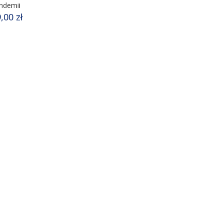
ndemii
9,00
zł