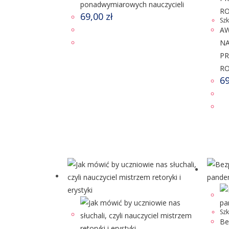
ponadwymiarowych nauczycieli
69,00
zł
Sz
A
NA
PR
R
6
Sz
Be