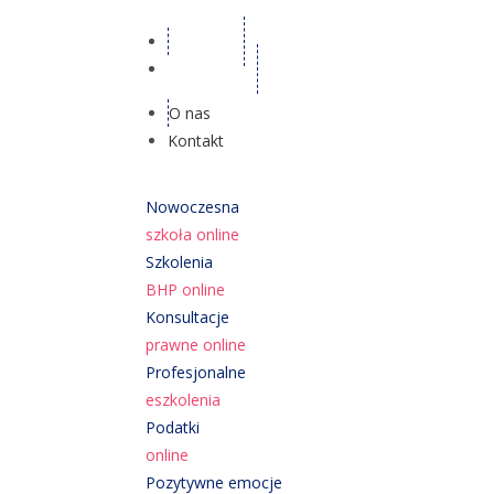
O nas
Kontakt
O nas
Kontakt
Nowoczesna
szkoła online
Szkolenia
BHP online
Konsultacje
prawne online
Profesjonalne
eszkolenia
Podatki
online
Pozytywne emocje