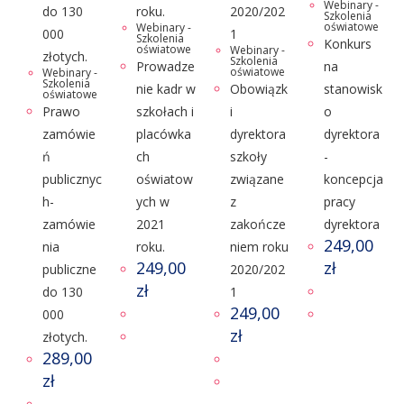
Webinary -
Szkolenia
oświatowe
Webinary -
Szkolenia
Konkurs
oświatowe
Webinary -
Szkolenia
Prowadze
na
oświatowe
Webinary -
Szkolenia
nie kadr w
Obowiązk
stanowisk
oświatowe
Prawo
szkołach i
i
o
zamówie
placówka
dyrektora
dyrektora
ń
ch
szkoły
-
publicznyc
oświatow
związane
koncepcja
h-
ych w
z
pracy
zamówie
2021
zakończe
dyrektora
249,00
nia
roku.
niem roku
249,00
zł
publiczne
2020/202
zł
do 130
1
249,00
000
zł
złotych.
289,00
zł