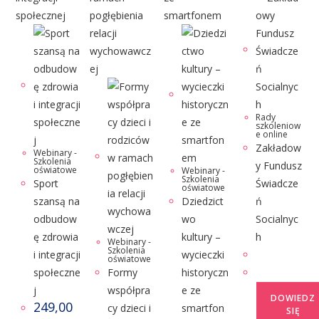
Rady
szkoleniow
e online
Zakładow
Webinary -
Szkolenia
y Fundusz
oświatowe
Webinary -
Szkolenia
Sport
Świadcze
oświatowe
szansą na
Dziedzict
ń
odbudow
wo
Socialnyc
ę zdrowia
kultury –
h
Webinary -
Szkolenia
i integracji
wycieczki
oświatowe
społeczne
Formy
historyczn
j
współpra
e ze
DOWIEDZ
249,00
cy dzieci i
smartfon
SIĘ