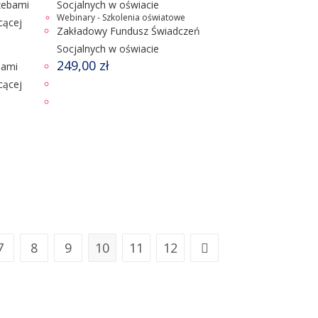
Webinary - Szkolenia oświatowe
Zakładowy Fundusz Świadczeń
Socjalnych w oświacie
249,00
zł
bami
cącej
7
8
9
10
11
12